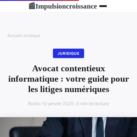
Impulsioncroissance
📰
Accueil
›
Juridique
JURIDIQUE
Avocat contentieux
informatique : votre guide pour
les litiges numériques
Robin
•
10 janvier 2025
•
3 min de lecture