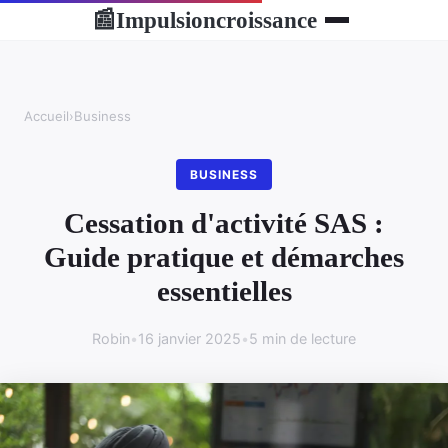
Impulsioncroissance
📰
Accueil
›
Business
BUSINESS
Cessation d'activité SAS :
Guide pratique et démarches
essentielles
Robin
•
16 janvier 2025
•
5 min de lecture