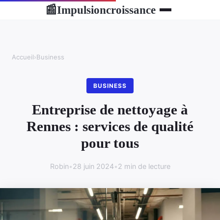
Impulsioncroissance
📰
Accueil
›
Business
BUSINESS
Entreprise de nettoyage à
Rennes : services de qualité
pour tous
Robin
•
28 juin 2024
•
2 min de lecture